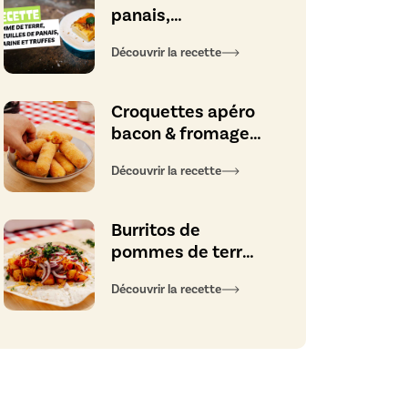
panais,
mandarine et
Découvrir la recette
truffes
Croquettes apéro
bacon & fromage
d’abbaye
Découvrir la recette
Burritos de
pommes de terre,
saucisse piquante
Découvrir la recette
et fromage