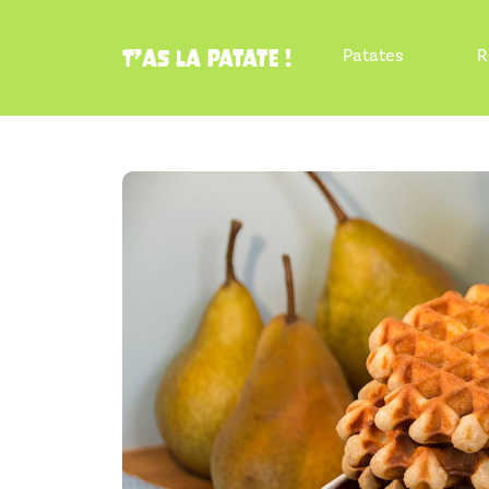
Patates
R
T’as la patate !