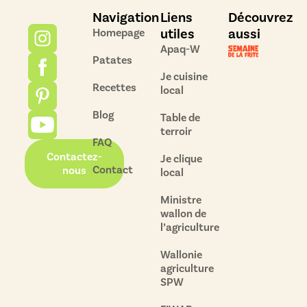
Navigation
Liens
Découvrez
utiles
aussi
Homepage
Apaq-W
Patates
Je cuisine
Recettes
local
Blog
Table de
terroir
FAQ
Contactez-
Je clique
Contact
nous
local
Ministre
wallon de
l’agriculture
Wallonie
agriculture
SPW