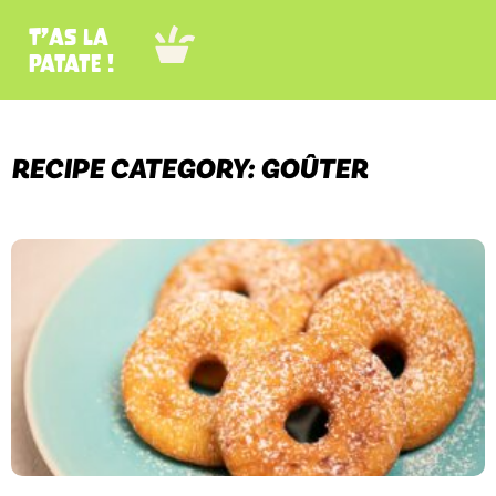
T’as la
patate !
RECIPE CATEGORY: GOÛTER