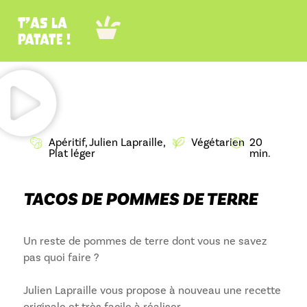
T’as la
patate !
Apéritif
,
Julien Lapraille
,
Végétarien
20
Plat léger
min.
TACOS DE POMMES DE TERRE
Un reste de pommes de terre dont vous ne savez
pas quoi faire ?
Julien Lapraille vous propose à nouveau une recette
originale et très facile à réaliser.