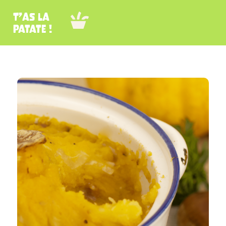
T’as la
patate !