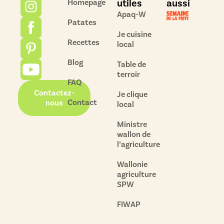
utiles
aussi
Homepage
Apaq-W
Patates
Je cuisine
Recettes
local
Blog
Table de
terroir
FAQ
Contactez-
Je clique
Contact
nous
local
Ministre
wallon de
l’agriculture
Wallonie
agriculture
SPW
FIWAP