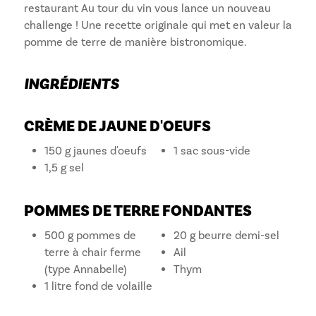
restaurant Au tour du vin vous lance un nouveau
challenge ! Une recette originale qui met en valeur la
pomme de terre de manière bistronomique.
INGRÉDIENTS
CRÈME DE JAUNE D'OEUFS
150 g jaunes d'oeufs
1 sac sous-vide
1,5 g sel
POMMES DE TERRE FONDANTES
500 g pommes de
20 g beurre demi-sel
terre à chair ferme
Ail
(type Annabelle)
Thym
1 litre fond de volaille