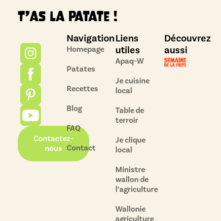
T’as la patate !
Navigation
Liens
Découvrez
utiles
aussi
Homepage
Apaq-W
Patates
Je cuisine
Recettes
local
Blog
Table de
terroir
FAQ
Contactez-
Je clique
Contact
nous
local
Ministre
wallon de
l’agriculture
Wallonie
agriculture