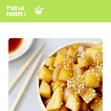
T’as la
patate !