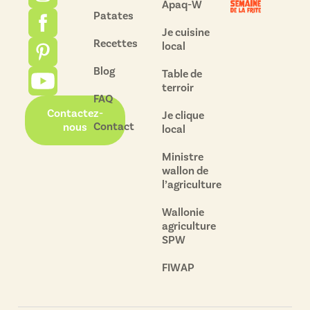
Apaq-W
Patates
Je cuisine
Recettes
local
Blog
Table de
terroir
FAQ
Contactez-
Je clique
Contact
nous
local
Ministre
wallon de
l’agriculture
Wallonie
agriculture
SPW
FIWAP