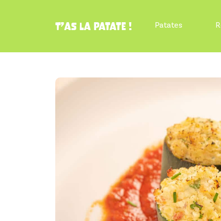
Patates
R
T’as la patate !