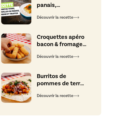
panais,
mandarine et
Découvrir la recette
truffes
Croquettes apéro
bacon & fromage
d’abbaye
Découvrir la recette
Burritos de
pommes de terre,
saucisse piquante
Découvrir la recette
et fromage