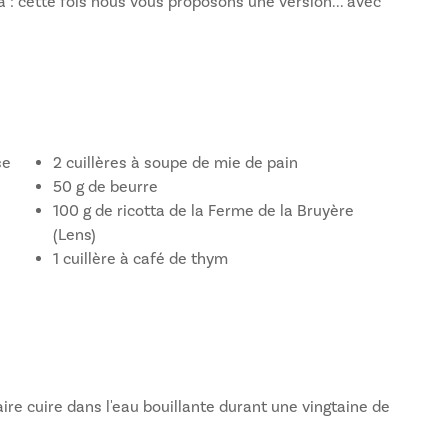
ilà : cette fois nous vous proposons une version... avec
se
2 cuillères à soupe de mie de pain
50 g de beurre
100 g de ricotta de la Ferme de la Bruyère
(Lens)
1 cuillère à café de thym
ire cuire dans l'eau bouillante durant une vingtaine de