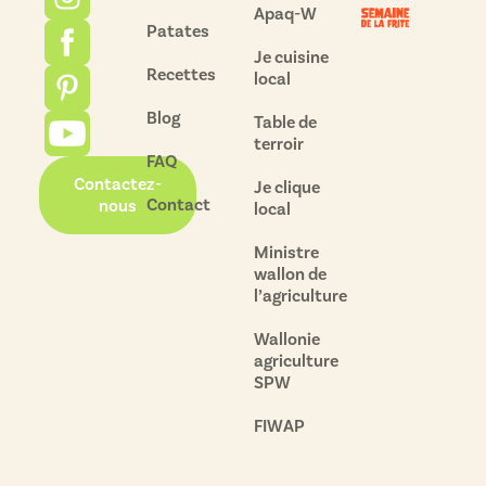
Apaq-W
Patates
Je cuisine
Recettes
local
Blog
Table de
terroir
FAQ
Contactez-
Je clique
Contact
nous
local
Ministre
wallon de
l’agriculture
Wallonie
agriculture
SPW
FIWAP