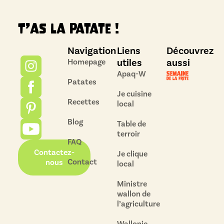
T’as la patate !
Navigation
Liens
Découvrez
utiles
aussi
Homepage
Apaq-W
Patates
Je cuisine
Recettes
local
Blog
Table de
terroir
FAQ
Contactez-
Je clique
Contact
nous
local
Ministre
wallon de
l’agriculture
Wallonie