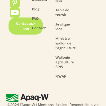
local
Blog
Table de
terroir
FAQ
Contactez-
Je clique
Contact
nous
local
Ministre
wallon de
l’agriculture
Wallonie
agriculture
SPW
FIWAP
©2024 l’Apaq-W |
Mentions légales
|
Respect de la vie